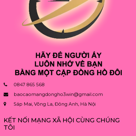
0847 865 568
baocaomangdongho3win@gmail.com
Sáp Mai, Võng La, Đông Anh, Hà Nội
KẾT NỐI MẠNG XÃ HỘI CÙNG CHÚNG
TÔI