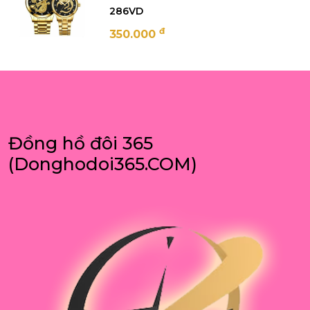
286VD
đ
350.000
Đồng hồ đôi 365
(Donghodoi365.COM)