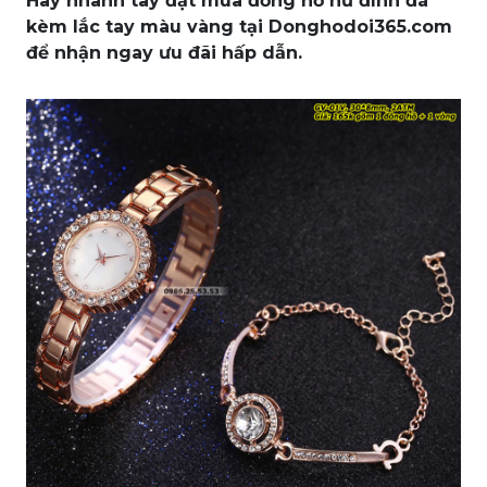
Hãy nhanh tay đặt mua đồng hồ nữ đính đá
kèm lắc tay màu vàng tại Donghodoi365.com
để nhận ngay ưu đãi hấp dẫn.