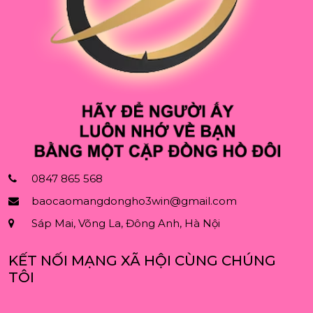
0847 865 568
baocaomangdongho3win@gmail.com
Sáp Mai, Võng La, Đông Anh, Hà Nội
KẾT NỐI MẠNG XÃ HỘI CÙNG CHÚNG
TÔI